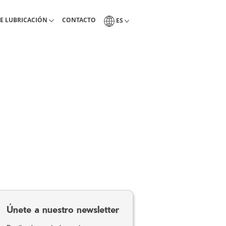
ientas de lubricacón
Pagina de contacto Interlub
Selección del idioma
E LUBRICACIÓN
CONTACTO
ES
Únete a nuestro newsletter