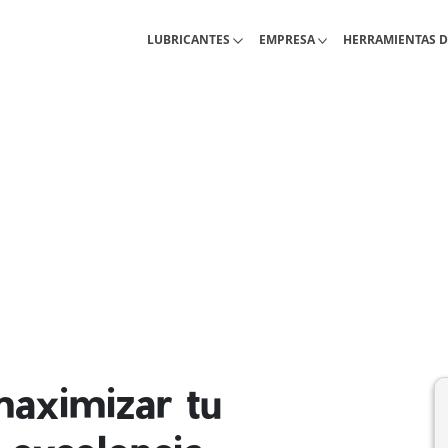
Lubricantes industriales
Acerca de Interlub
Pagina de herram
LUBRICANTES
EMPRESA
HERRAMIENTAS D
aximizar tu