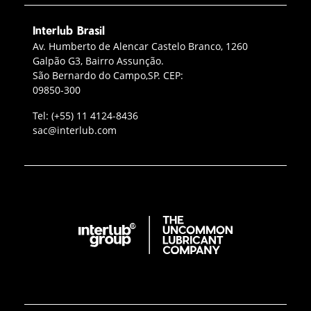
Interlub Brasil
Contato Interlub Brasil
Av. Humberto de Alencar Castelo Branco, 1260
Galpão G3, Bairro Assunção.
São Bernardo do Campo,SP. CEP:
09850-300
Telefone da oficina
Tel:
(+55) 11 4124-8436
Enviar e‑mail para a Interlub
sac@interlub.com